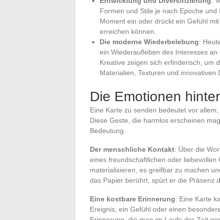
Entwicklung und Diversifizierung
: 
Formen und Stile je nach Epoche und K
Moment ein oder drückt ein Gefühl mit
erreichen können.
Die moderne Wiederbelebung
: Heut
ein Wiederaufleben des Interesses an 
Kreative zeigen sich erfinderisch, um 
Materialien, Texturen und innovativen 
Die Emotionen hinter
Eine Karte zu senden bedeutet vor allem, 
Diese Geste, die harmlos erscheinen mag, 
Bedeutung.
Der menschliche Kontakt
: Über die Wor
eines freundschaftlichen oder liebevollen
materialisieren, es greifbar zu machen u
das Papier berührt, spürt er die Präsenz
Eine kostbare Erinnerung
: Eine Karte k
Ereignis, ein Gefühl oder einen besonder
Erinnerung, die man im Laufe der Zeit ger