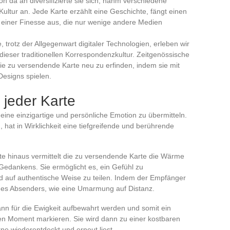
Von da an diversifizierte sie sich, nahm verschiedene
ultur an. Jede Karte erzählt eine Geschichte, fängt einen
 einer Finesse aus, die nur wenige andere Medien
e, trotz der Allgegenwart digitaler Technologien, erleben wir
dieser traditionellen Korrespondenzkultur. Zeitgenössische
die zu versendende Karte neu zu erfinden, indem sie mit
Designs spielen.
 jeder Karte
eine einzigartige und persönliche Emotion zu übermitteln.
hat in Wirklichkeit eine tiefgreifende und berührende
te hinaus vermittelt die zu versendende Karte die Wärme
 Gedankens. Sie ermöglicht es, ein Gefühl zu
nd auf authentische Weise zu teilen. Indem der Empfänger
 des Absenders, wie eine Umarmung auf Distanz.
ann für die Ewigkeit aufbewahrt werden und somit ein
en Moment markieren. Sie wird dann zu einer kostbaren
ne wiederentdeckt und erneut liest.