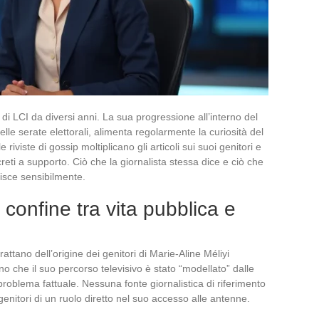
i di LCI da diversi anni. La sua progressione all’interno del
lle serate elettorali, alimenta regolarmente la curiosità del
le riviste di gossip moltiplicano gli articoli sui suoi genitori e
reti a supporto. Ciò che la giornalista stessa dice e ciò che
risce sensibilmente.
l confine tra vita pubblica e
rattano dell’origine dei genitori di Marie-Aline Méliyi
 che il suo percorso televisivo è stato “modellato” dalle
roblema fattuale. Nessuna fonte giornalistica di riferimento
 genitori di un ruolo diretto nel suo accesso alle antenne.