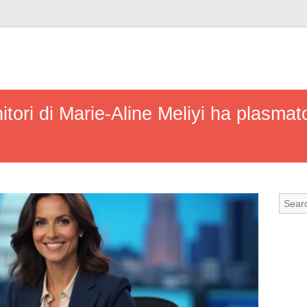
itori di Marie-Aline Meliyi ha plasmato