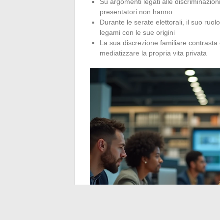
Su argomenti legati alle discriminazion
presentatori non hanno
Durante le serate elettorali, il suo ru
legami con le sue origini
La sua discrezione familiare contrasta 
mediatizzare la propria vita privata