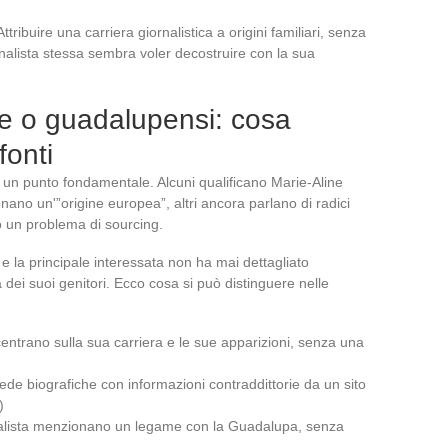
ribuire una carriera giornalistica a origini familiari, senza
ornalista stessa sembra voler decostruire con la sua
ane o guadalupensi: cosa
fonti
su un punto fondamentale. Alcuni qualificano Marie-Aline
nano un'”origine europea”, altri ancora parlano di radici
 un problema di sourcing.
 e la principale interessata non ha mai dettagliato
 dei suoi genitori. Ecco cosa si può distinguere nelle
ncentrano sulla sua carriera e le sue apparizioni, senza una
hede biografiche con informazioni contraddittorie da un sito
)
rnalista menzionano un legame con la Guadalupa, senza