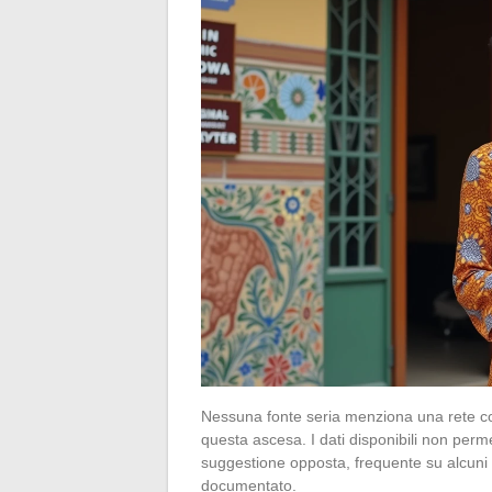
Nessuna fonte seria menziona una rete com
questa ascesa. I dati disponibili non perm
suggestione opposta, frequente su alcuni 
documentato.