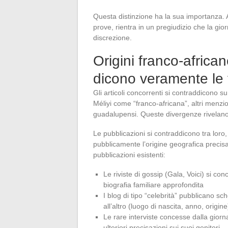
Questa distinzione ha la sua importanza. Att
prove, rientra in un pregiudizio che la gi
discrezione.
Origini franco-afric
dicono veramente le 
Gli articoli concorrenti si contraddicono 
Méliyi come “franco-africana”, altri menzio
guadalupensi. Queste divergenze rivelano
Le pubblicazioni si contraddicono tra loro,
pubblicamente l’origine geografica precisa
pubblicazioni esistenti:
Le riviste di gossip (Gala, Voici) si co
biografia familiare approfondita
I blog di tipo “celebrità” pubblicano sc
all’altro (luogo di nascita, anno, origine
Le rare interviste concesse dalla gio
ulteriori precisazioni sui suoi genitori