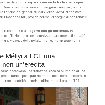
 ha insistito su
una separazione netta tra le sue origini
a
. Questa posizione mira a proteggere i suoi cari, non a
l’origine dei genitori di Marie-Aline Meliyi, si constata
abili rimangono rari, proprio perché lei sceglie di non renderli
esplicitamente è un
legame con gli oltremare, in
questa filiazione per contestualizzare argomenti di attualità
ltremare, violenze della polizia), non come un argomento
ne Méliyi a LCI: una
, non un’eredità
rcorso descrivono una traiettoria classica all’interno di una
esentatrice, poi figura ricorrente delle serate elettorali su
i responsabilità editoriale all’interno del gruppo TF1.