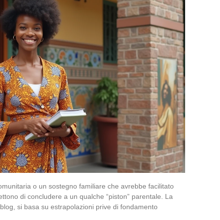
unitaria o un sostegno familiare che avrebbe facilitato
ettono di concludere a un qualche “piston” parentale. La
blog, si basa su estrapolazioni prive di fondamento