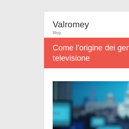
Valromey
Blog
Come l’origine dei gen
televisione