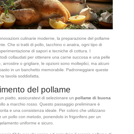
e innovazioni culinarie moderne, la preparazione del pollame
. Che si tratti di pollo, tacchino o anatra, ogni tipo di
sperimentazione di sapori e tecniche di cottura. I
di collaudati per ottenere una carne succosa e una pelle
arrostire o grigliare, le opzioni sono molteplici, ma alcuni
 pasto in un banchetto memorabile. Padroneggiare queste
na tavola soddisfatta.
imento del pollame
un piatto, assicuratevi di selezionare un
pollame di buona
pollo a marchio rosso. Questo passaggio preliminare è
rita e una consistenza ideale. Per coloro che utilizzano
e un pollo con metodo, ponendolo in frigorifero per un
gelamento uniforme e sicuro.