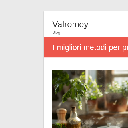
Valromey
Blog
I migliori metodi per p