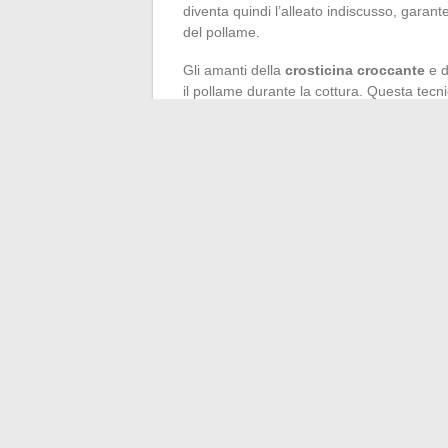
diventa quindi l’alleato indiscusso, garan
del pollame.
Gli amanti della
crosticina croccante
e d
il pollame durante la cottura. Questa tecn
l’umidità e a distribuire uniformemente i s
viene regolarmente bagnato con un mix di o
offre un’alternativa nella preparazione dei
separatamente per una maggiore padronanz
Seguite la regola d’oro del riposo post-cot
quintessenza. Dopo essere uscito dal forn
riposare, sotto un foglio di alluminio, affin
Questa pazienza, spesso trascurata, è tu
sapori
e una tenerezza che resiste alle pap
al forno o in casseruola, beneficeranno an
←
Iniziare con le misure anglosassoni: 
Analisi delle decisioni giudiziarie che 