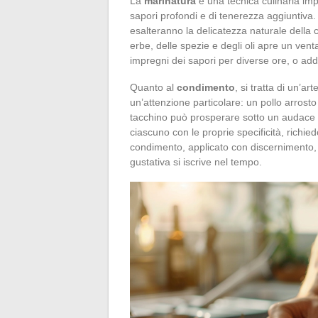
La
marinatura
è una tecnica culinaria impr
sapori profondi e di tenerezza aggiuntiva
esalteranno la delicatezza naturale della 
erbe, delle spezie e degli oli apre un venta
impregni dei sapori per diverse ore, o addi
Quanto al
condimento
, si tratta di un’a
un’attenzione particolare: un pollo arrosto
tacchino può prosperare sotto un audace mi
ciascuno con le proprie specificità, richie
condimento, applicato con discernimento, t
gustativa si iscrive nel tempo.