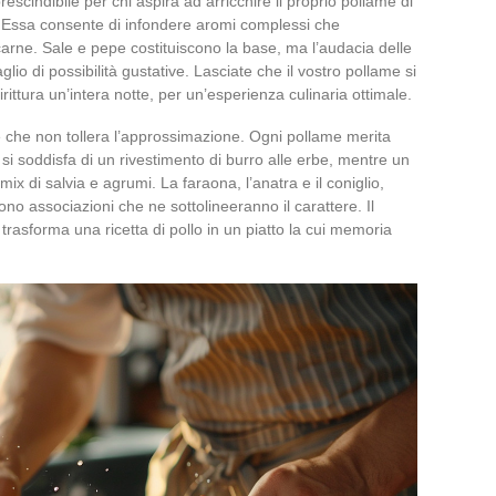
escindibile per chi aspira ad arricchire il proprio pollame di
. Essa consente di infondere aromi complessi che
carne. Sale e pepe costituiscono la base, ma l’audacia delle
glio di possibilità gustative. Lasciate che il vostro pollame si
rittura un’intera notte, per un’esperienza culinaria ottimale.
rte che non tollera l’approssimazione. Ogni pollame merita
 si soddisfa di un rivestimento di burro alle erbe, mentre un
x di salvia e agrumi. La faraona, l’anatra e il coniglio,
dono associazioni che ne sottolineeranno il carattere. Il
rasforma una ricetta di pollo in un piatto la cui memoria