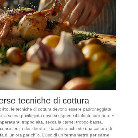
rse tecniche di cottura
rito
, le tecniche di cottura devono essere padroneggiate
 la scena privilegiata dove si esprime il talento culinario. È
mperatura
: troppo alta, secca la carne; troppo bassa,
onsistenza desiderata. Il tacchino richiede una cottura di
ta di un’ora per chilo. L’uso di un
termometro per carne