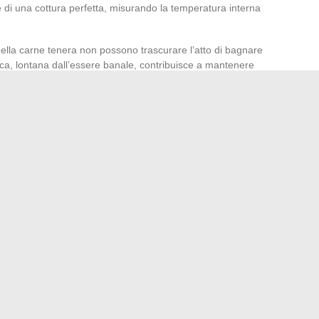
te di una cottura perfetta, misurando la temperatura interna
ella carne tenera non possono trascurare l’atto di bagnare
ica, lontana dall’essere banale, contribuisce a mantenere
apori. Il pollo arrosto, ad esempio, si rivela al meglio quando
lio d’oliva e il suo stesso succo. L’anatra, da parte sua,
 suoi petti e cosce, che possono essere arrostiti
a del risultato finale.
tura, essenziale affinché il pollame esprima tutta la sua
o o dalla casseruola, il pollame deve essere lasciato
ché i succhi si redistribuiscano nelle fibre della carne.
ttavia fondamentale: consente una
redistribuzione dei
ille più esigenti. La faraona e il coniglio, spesso preparati
ch’essi di questo passaggio, chiave di un piatto riuscito.
consigli per padroneggiare le conversioni comuni
hanno plasmato la giurisprudenza in diritto amministrativo
→