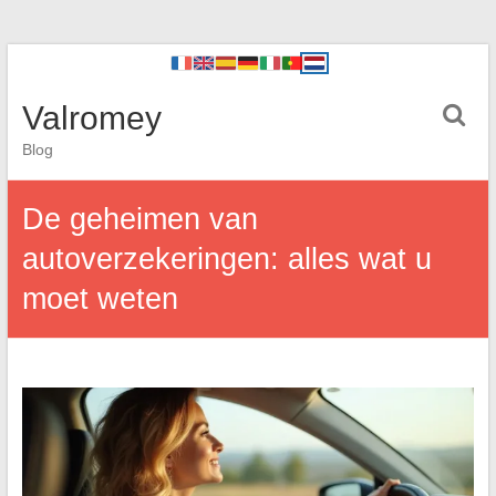
Valromey
Blog
De geheimen van
autoverzekeringen: alles wat u
moet weten