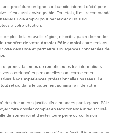
une procédure en ligne sur leur site internet dédié pour
ive, c’est aussi envisageable. Toutefois, il est recommandé
onseillers Pôle emploi pour bénéficier d’un suivi
tées à votre situation.
le emploi de la nouvelle région, n’hésitez pas à demander
le transfert de votre dossier Pôle emploi
entre régions.
liser votre demande et permettre aux agences concernées de
er.
re, prenez le temps de remplir toutes les informations
ue vos coordonnées personnelles sont correctement
latives à vos expériences professionnelles passées. Le
r tout retard dans le traitement administratif de votre
é des documents justificatifs demandés par l’agence Pôle
envoyer votre dossier complet en recommandé avec accusé
lle de son envoi et d’éviter toute perte ou confusion
ndre un certain temps avant d’être effectif. Il faut rester en