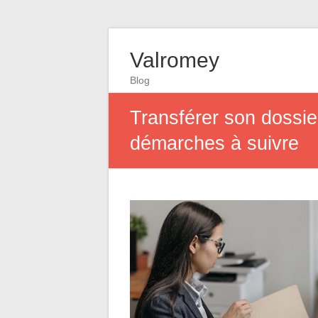
Valromey
Blog
Transférer son dossie
démarches à suivre