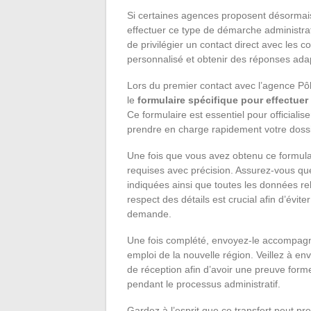
Si certaines agences proposent désormais 
effectuer ce type de démarche administrat
de privilégier un contact direct avec les c
personnalisé et obtenir des réponses adap
Lors du premier contact avec l’agence Pô
le
formulaire spécifique pour effectuer 
Ce formulaire est essentiel pour officia
prendre en charge rapidement votre dossi
Une fois que vous avez obtenu ce formulai
requises avec précision. Assurez-vous q
indiquées ainsi que toutes les données re
respect des détails est crucial afin d’évite
demande.
Une fois complété, envoyez-le accompagn
emploi de la nouvelle région. Veillez à 
de réception afin d’avoir une preuve forme
pendant le processus administratif.
Gardez à l’esprit que ce transfert peut pre