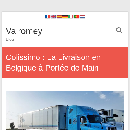
Valromey
Blog
Colissimo : La Livraison en
Belgique à Portée de Main