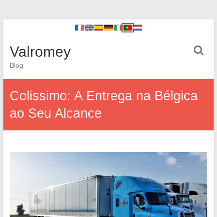
Valromey
Blog
Colissimo: A Entrega na Bélgica
ao Seu Alcance