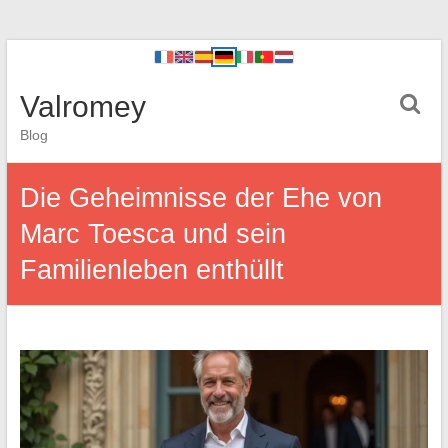
Valromey
Blog
Die Geheimnisse der Ehe von
Marc Toesca und sein
Familienleben enthüllt