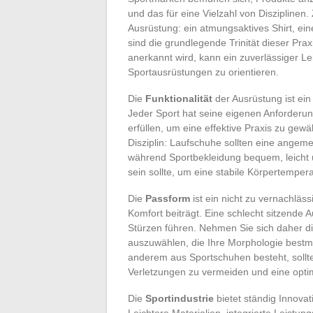
und das für eine Vielzahl von Disziplinen.
Ausrüstung: ein atmungsaktives Shirt, 
sind die grundlegende Trinität dieser Prax
anerkannt wird, kann ein zuverlässiger Lei
Sportausrüstungen zu orientieren.
Die
Funktionalität
der Ausrüstung ist ein
Jeder Sport hat seine eigenen Anforderun
erfüllen, um eine effektive Praxis zu gewäh
Disziplin: Laufschuhe sollten eine ange
während Sportbekleidung bequem, leicht 
sein sollte, um eine stabile Körpertempera
Die
Passform
ist ein nicht zu vernachläs
Komfort beiträgt. Eine schlecht sitzende
Stürzen führen. Nehmen Sie sich daher d
auszuwählen, die Ihre Morphologie bestmö
anderem aus Sportschuhen besteht, sollte
Verletzungen zu vermeiden und eine optim
Die
Sportindustrie
bietet ständig Innovat
Leichtere Materialien, integrierte Leist