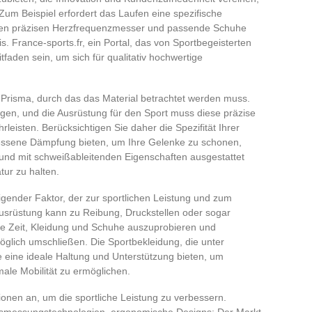
 Zum Beispiel erfordert das Laufen eine spezifische
einen präzisen Herzfrequenzmesser und passende Schuhe
is. France-sports.fr, ein Portal, das von Sportbegeisterten
tfaden sein, um sich für qualitativ hochwertige
 Prisma, durch das das Material betrachtet werden muss.
gen, und die Ausrüstung für den Sport muss diese präzise
rleisten. Berücksichtigen Sie daher die Spezifität Ihrer
messene Dämpfung bieten, um Ihre Gelenke zu schonen,
und mit schweißableitenden Eigenschaften ausgestattet
tur zu halten.
sigender Faktor, der zur sportlichen Leistung und zum
 Ausrüstung kann zu Reibung, Druckstellen oder sogar
ie Zeit, Kleidung und Schuhe auszuprobieren und
glich umschließen. Die Sportbekleidung, die unter
 eine ideale Haltung und Unterstützung bieten, um
ale Mobilität zu ermöglichen.
ionen an, um die sportliche Leistung zu verbessern.
ungsmessungstechnologien, ergonomische Designs: Der Markt