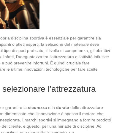
opria disciplina sportiva è essenziale per garantire sia
pianti o atleti esperti, la selezione del materiale deve
 tipo di sport praticato, il livello di competenza, gli obiettivi
Infatti, l’adeguatezza tra l’attrezzatura e l’attività influisce
o e può prevenire infortuni. È quindi cruciale fare
are le ultime innovazioni tecnologiche per fare scelte
er selezionare l’attrezzatura
er garantire la
sicurezza
e la
durata
delle attrezzature
 non dimenticate che l’innovazione è spesso il motore che
inesplorate. I marchi sportivi si impegnano a fornire prodotti
el cliente, e questo, per una miriade di discipline. Ad
 specifica: una maglietta traspirante, un