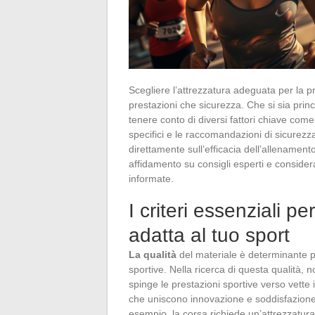
Scegliere l’attrezzatura adeguata per la pr
prestazioni che sicurezza. Che si sia princi
tenere conto di diversi fattori chiave come il
specifici e le raccomandazioni di sicurezza. 
direttamente sull’efficacia dell’allenament
affidamento su consigli esperti e consider
informate.
I criteri essenziali p
adatta al tuo sport
La qualità
del materiale è determinante p
sportive. Nella ricerca di questa qualità,
spinge le prestazioni sportive verso vette 
che uniscono innovazione e soddisfazione d
esempio, la corsa richiede un’attrezzatura