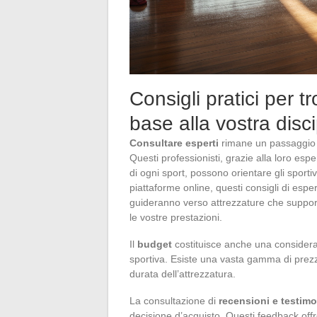
Consigli pratici per t
base alla vostra disci
Consultare esperti
rimane un passaggio
Questi professionisti, grazie alla loro esp
di ogni sport, possono orientare gli sporti
piattaforme online, questi consigli di espe
guideranno verso attrezzature che support
le vostre prestazioni.
Il
budget
costituisce anche una considera
sportiva. Esiste una vasta gamma di prezz
durata dell’attrezzatura.
La consultazione di
recensioni e testim
decisione d’acquisto. Questi feedback offr