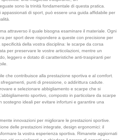
guate sono la trinità fondamentale di questa pratica.
i appassionati di sport, può essere una guida affidabile per
alità.
sma attraverso il quale bisogna esaminare il materiale. Ogni
tura per sport deve rispondere a queste con precisione per
specificità della vostra disciplina: le scarpe da corsa
a per preservare le vostre articolazioni, mentre un
 leggero e dotato di caratteristiche anti-traspiranti per
ile.
le che contribuisce alla prestazione sportiva e al comfort.
fregamenti, punti di pressione, o addirittura cadute.
rovare e selezionare abbigliamento e scarpe che si
 L’abbigliamento sportivo, composto in particolare da scarpe
 sostegno ideali per evitare infortuni e garantire una
nte innovazioni per migliorare le prestazioni sportive.
zione delle prestazioni integrate, design ergonomici: il
sformare la vostra esperienza sportiva. Rimanete aggiornati
re siti specializzati o a chiedere il parere di esperti per