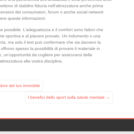
mettono di stabilire fiducia nell’attrezzatura anche prima
ecensioni dei consumatori, forum o anche social network
iere queste informazioni.
se possibile. L’adeguatezza e il comfort sono fattori che
one sportiva e al piacere provato. Un indumento o una
rta, ma solo il test può confermare che sia davvero la
 offrono spesso la possibilità di provare il materiale in
le, un’opportunità da cogliere per assicurarsi della
attrezzatura alla vostra disciplina.
alore del tuo immobile
I benefici dello sport sulla salute mentale
→