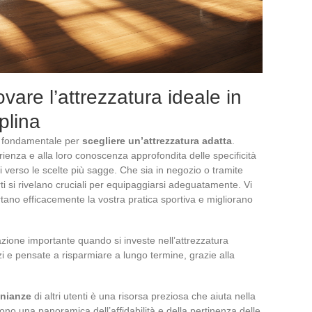
rovare l’attrezzatura ideale in
plina
 fondamentale per
scegliere un’attrezzatura adatta
.
erienza e alla loro conoscenza approfondita delle specificità
vi verso le scelte più sagge. Che sia in negozio o tramite
rti si rivelano cruciali per equipaggiarsi adeguatamente. Vi
ano efficacemente la vostra pratica sportiva e migliorano
zione importante quando si investe nell’attrezzatura
i e pensate a risparmiare a lungo termine, grazie alla
onianze
di altri utenti è una risorsa preziosa che aiuta nella
ono una panoramica dell’affidabilità e della pertinenza delle