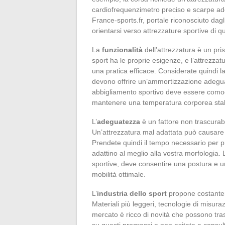
cardiofrequenzimetro preciso e scarpe ade
France-sports.fr, portale riconosciuto dagl
orientarsi verso attrezzature sportive di qu
La
funzionalità
dell’attrezzatura è un pri
sport ha le proprie esigenze, e l’attrezza
una pratica efficace. Considerate quindi la 
devono offrire un’ammortizzazione adeguat
abbigliamento sportivo deve essere comodo,
mantenere una temperatura corporea stab
L’
adeguatezza
è un fattore non trascurabi
Un’attrezzatura mal adattata può causare s
Prendete quindi il tempo necessario per p
adattino al meglio alla vostra morfologia.
sportive, deve consentire una postura e un
mobilità ottimale.
L’
industria dello sport
propone costanteme
Materiali più leggeri, tecnologie di misura
mercato è ricco di novità che possono tra
su questi progressi e non esitate a consulta