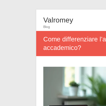
Valromey
Blog
Come differenziare l’
accademico?