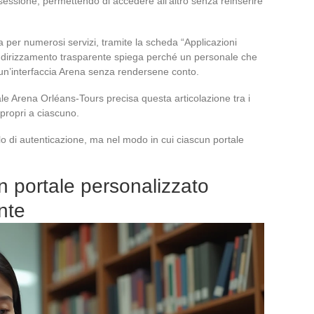
 sessione, permettendo di accedere all’altro senza reinserire
a per numerosi servizi, tramite la scheda “Applicazioni
ndirizzamento trasparente spiega perché un personale che
u un’interfaccia Arena senza rendersene conto.
ale Arena Orléans-Tours precisa questa articolazione tra i
propri a ciascuno.
ello di autenticazione, ma nel modo in cui ciascun portale
n portale personalizzato
nte