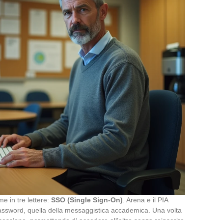
me in tre lettere:
SSO (Single Sign-On)
. Arena e il PIA
-password, quella della messaggistica accademica. Una volta