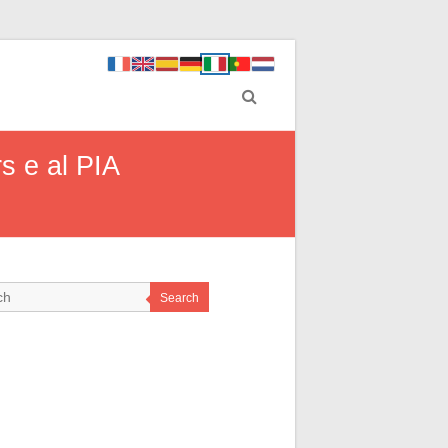
s e al PIA
Search