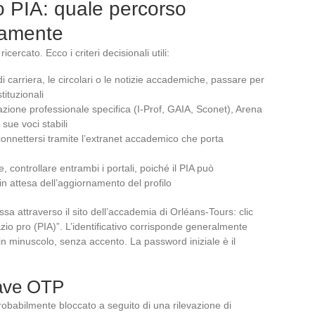
 PIA: quale percorso
anamente
icercato. Ecco i criteri decisionali utili:
i carriera, le circolari o le notizie accademiche, passare per
tituzionali
ione professionale specifica (I-Prof, GAIA, Sconet), Arena
 sue voci stabili
onnettersi tramite l’extranet accademico che porta
ontrollare entrambi i portali, poiché il PIA può
 attesa dell’aggiornamento del profilo
a attraverso il sito dell’accademia di Orléans-Tours: clic
zio pro (PIA)”. L’identificativo corrisponde generalmente
in minuscolo, senza accento. La password iniziale è il
iave OTP
 probabilmente bloccato a seguito di una rilevazione di