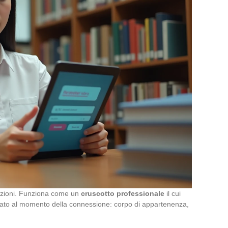
icazioni. Funziona come un
cruscotto professionale
il cui
evato al momento della connessione: corpo di appartenenza,