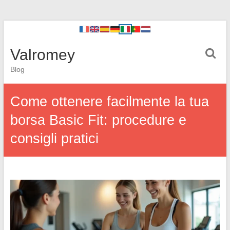
Valromey
Blog
Come ottenere facilmente la tua
borsa Basic Fit: procedure e
consigli pratici