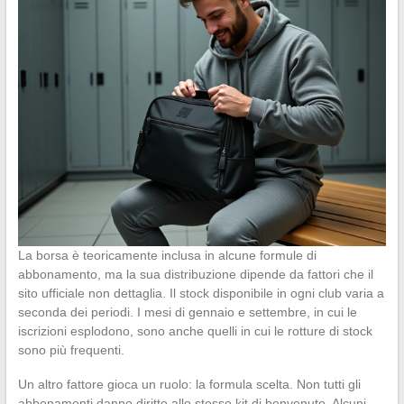
La borsa è teoricamente inclusa in alcune formule di
abbonamento, ma la sua distribuzione dipende da fattori che il
sito ufficiale non dettaglia. Il stock disponibile in ogni club varia a
seconda dei periodi. I mesi di gennaio e settembre, in cui le
iscrizioni esplodono, sono anche quelli in cui le rotture di stock
sono più frequenti.
Un altro fattore gioca un ruolo: la formula scelta. Non tutti gli
abbonamenti danno diritto allo stesso kit di benvenuto. Alcuni