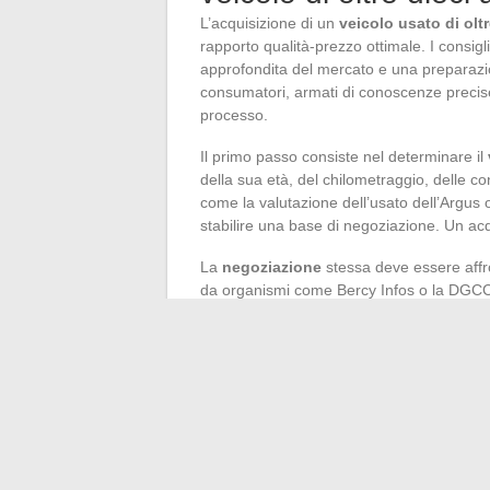
L’acquisizione di un
veicolo usato di ol
rapporto qualità-prezzo ottimale. I consigli
approfondita del mercato e una preparazio
consumatori, armati di conoscenze precis
processo.
Il primo passo consiste nel determinare il
della sua età, del chilometraggio, delle con
come la valutazione dell’usato dell’Argus o a
stabilire una base di negoziazione. Un acq
La
negoziazione
stessa deve essere affron
da organismi come Bercy Infos o la DGCC
trasparente e della presentazione di fatti c
di riparazione. La menzione di problemi pot
controllo tecnico, può servire da leva per 
Quando si tratta di
auto usate
, l’emozion
consumatori mettono in evidenza la necessi
tempo di confrontare diversi veicoli, di por
l’attrattiva immediata di un’offerta. Un ap