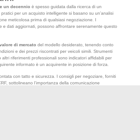
tre un decennio
è spesso guidata dalla ricerca di un
 pratici per un acquisto intelligente si basano su un’analisi
ne meticolosa prima di qualsiasi negoziazione. I
e e dati aggiornati, possono affrontare serenamente questo
valore di mercato
del modello desiderato, tenendo conto
dizioni e dei prezzi riscontrati per veicoli simili. Strumenti
ltri riferimenti professionali sono indicatori affidabili per
uirente informato è un acquirente in posizione di forza.
tata con tatto e sicurezza. I consigli per negoziare, forniti
RF, sottolineano l’importanza della comunicazione
oncreti per giustificare un’offerta di prezzo o una richiesta
enziali, identificati durante l’ispezione o nel rapporto del
aggiustare il prezzo di vendita.
e deve cedere il passo alla ragione. I consigli ai
tà di non affrettare la propria decisione. Prendetevi il
re domande precise ai venditori e di riflettere oltre
proccio metodico e paziente può rivelarsi l’asso nella manica