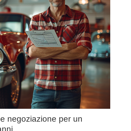
o e negoziazione per un
anni