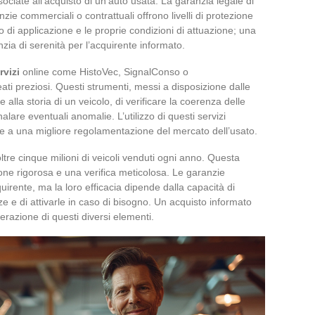
ociate all’acquisto di un’auto usata. La garanzia legale di
anzie commerciali o contrattuali offrono livelli di protezione
o di applicazione e le proprie condizioni di attuazione; una
ia di serenità per l’acquirente informato.
rvizi
online come HistoVec, SignalConso o
leati preziosi. Questi strumenti, messi a disposizione dalle
alla storia di un veicolo, di verificare la coerenza delle
alare eventuali anomalie. L’utilizzo di questi servizi
e a una migliore regolamentazione del mercato dell’usato.
ltre cinque milioni di veicoli venduti ogni anno. Questa
one rigorosa e una verifica meticolosa. Le garanzie
quirente, ma la loro efficacia dipende dalla capacità di
ze e di attivarle in caso di bisogno. Un acquisto informato
erazione di questi diversi elementi.