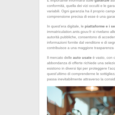
È importante informarsi sulle
garanzie
ass
conformità, quella dei vizi occulti e le gar
variabili. Ogni garanzia ha il proprio camp
comprensione precisa di esse è una garanz
In quest’era digitale, le
piattaforme e i se
immatriculation.ants.gouv.fr si rivelano al
autorità pubbliche, consentono di accedere 
informazioni fornite dal venditore e di segn
contribuisce a una maggiore trasparenza 
Il mercato delle
auto usate
è vasto, con o
abbondanza di offerte richiede una selezi
esistono in diversi tipi per proteggere l’ac
quest’ultimo di comprenderne le sottigliez
passa inevitabilmente attraverso la consid