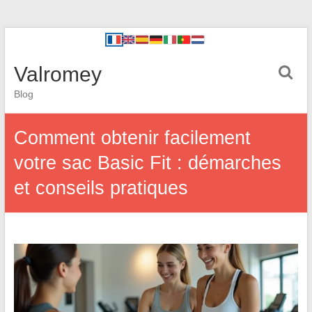
Valromey
Blog
Comment obtenir facilement
votre sac Basic Fit : démarches
et conseils pratiques