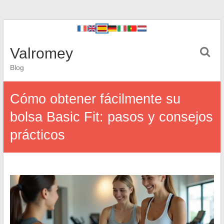
Valromey
Blog
Cómo obtener fácilmente su
bolsa Basic Fit: pasos y consejos
prácticos