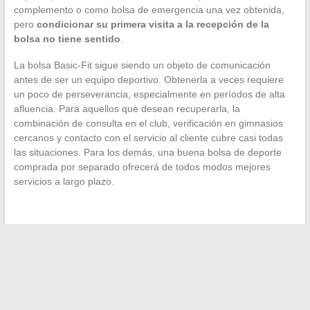
complemento o como bolsa de emergencia una vez obtenida,
pero
condicionar su primera visita a la recepción de la
bolsa no tiene sentido
.
La bolsa Basic-Fit sigue siendo un objeto de comunicación
antes de ser un equipo deportivo. Obtenerla a veces requiere
un poco de perseverancia, especialmente en períodos de alta
afluencia. Para aquellos que desean recuperarla, la
combinación de consulta en el club, verificación en gimnasios
cercanos y contacto con el servicio al cliente cubre casi todas
las situaciones. Para los demás, una buena bolsa de deporte
comprada por separado ofrecerá de todos modos mejores
servicios a largo plazo.
←
Cómo diferenciar el acceso al portal Arena Orléans-Tours
y el PIA académico?
Los secretos del matrimonio de Marc Toesca y su vida
familiar revelados
→