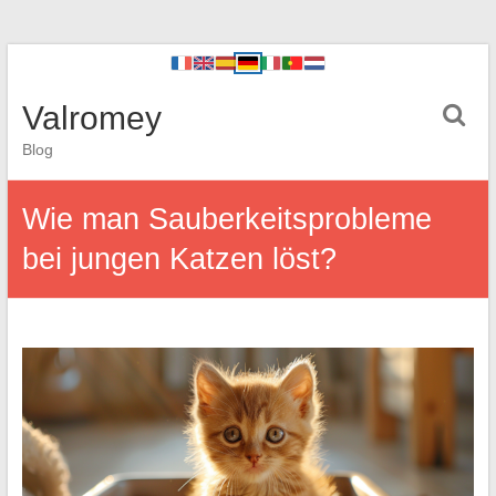
Valromey
Blog
Wie man Sauberkeitsprobleme
bei jungen Katzen löst?