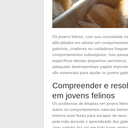
Os jovens felinos, com sua curiosidade n
dificuldades em adotar um comportamento
gatinhos, criadores ou cuidadores frequ
comportamentos indesejáveis. Isso passa
específicas desses pequenos carnívoros
adequado desempenham papéis important
são essenciais para ajudar os jovens gat
Compreender e resol
em jovens felinos
Os problemas de limpeza em jovens felin
sobre os comportamentos naturais inerent
enterra suas fezes para escapar de seus
pela mãe durante o aprendizado dos gati
‘meu gatinho faz xixi em todo lugar, embo