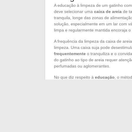
A educação à limpeza de um gatinho co
deve selecionar uma
caixa de areia
de ta
tranquila, longe das zonas de alimentaçã
solução, especialmente em um lar com vár
limpa e regularmente mantida encoraja o 
A frequência da limpeza da caixa de ar
limpeza. Uma caixa suja pode desestimula
frequentemente
o tranquiliza e o convid
do gatinho ao tipo de areia requer atenção
perfumadas ou aglomerantes.
No que diz respeito à
educação
, o métod
Recompensar o gatinho quando ele usa co
cria uma associação positiva e encoraja 
são essenciais: nunca o repreenda por um
contraproducentes para o aprendizado.
Na dimensão educativa,
o aprendizado 
acompanhamento atento por parte do pro
limpo e um reforço positivo são os pila
hábitos do seu companheiro de quatro pa