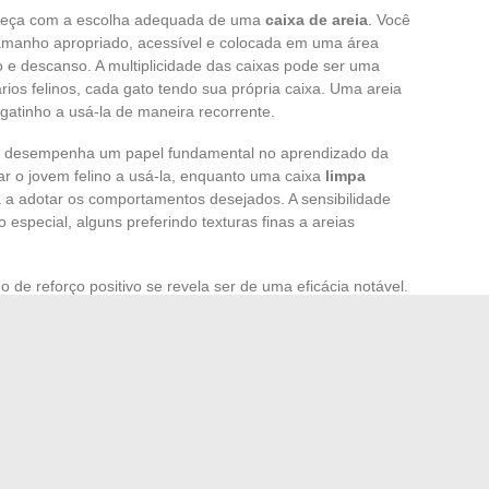
meça com a escolha adequada de uma
caixa de areia
. Você
manho apropriado, acessível e colocada em uma área
o e descanso. A multiplicidade das caixas pode ser uma
ios felinos, cada gato tendo sua própria caixa. Uma areia
gatinho a usá-la de maneira recorrente.
eia desempenha um papel fundamental no aprendizado da
r o jovem felino a usá-la, enquanto uma caixa
limpa
a a adotar os comportamentos desejados. A sensibilidade
 especial, alguns preferindo texturas finas a areias
o de reforço positivo se revela ser de uma eficácia notável.
rretamente sua caixa de areia com carinhos ou petiscos
a repetição do comportamento. A paciência e a constância
 acidente, isso pode gerar estresse e ansiedade,
da limpeza
em gatinhos não é instantâneo e requer um
prietário. Uma caixa de areia adequada, um ambiente
res de uma educação bem-sucedida. Observe atentamente os
tas para adaptar sua abordagem educacional e garantir