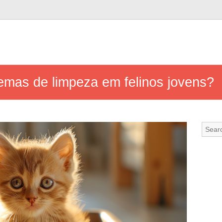
emas de limpeza em felinos jovens?