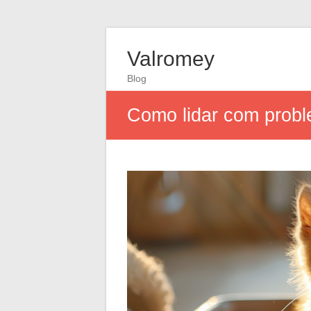
Valromey
Blog
Como lidar com probl