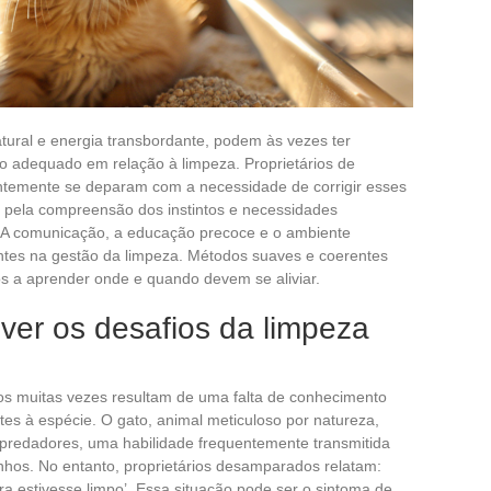
atural e energia transbordante, podem às vezes ter
 adequado em relação à limpeza. Proprietários de
entemente se deparam com a necessidade de corrigir esses
 pela compreensão dos instintos e necessidades
. A comunicação, a educação precoce e o ambiente
es na gestão da limpeza. Métodos suaves e coerentes
os a aprender onde e quando devem se aliviar.
ver os desafios da limpeza
os muitas vezes resultam de uma falta de conhecimento
es à espécie. O gato, animal meticuloso por natureza,
 predadores, uma habilidade frequentemente transmitida
nhos. No entanto, proprietários desamparados relatam:
ra estivesse limpo’. Essa situação pode ser o sintoma de