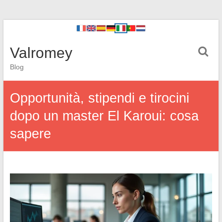
Valromey
Blog
Opportunità, stipendi e tirocini
dopo un master El Karoui: cosa
sapere