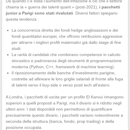
Da quando c’è stata l’aumento dell’inflazione e ciò che il settore
chiama la « guerra dei talenti quant » (post-2021),
i pacchetti
junior a Parigi sono stati rivalutati
. Diversi fattori spiegano
questa tendenza :
La concorrenza diretta dei fondi hedge anglosassoni e dei
fondi quantitativi europei, che offrono retribuzioni aggressive
per attrarre i migliori profili matematici già dallo stage di fine
studi.
La rarità di candidati che combinano competenze in calcolo
stocastico e padronanza degli strumenti di programmazione
moderna (Python, C++, framework di machine learning).
Il riposizionamento delle banche d’investimento parigine,
costrette ad allineare le loro griglie salariali di fronte alla fuga
di talenti verso il buy-side o verso posti tech all’estero.
A Londra, i pacchetti di uscita per un profilo El Karoui rimangono
superiori a quelli proposti a Parigi, ma il divario si è ridotto negli
ultimi anni. I dati disponibili non permettono di quantificare
precisamente questo divario, i pacchetti variano notevolmente a
seconda della struttura (banca, fondo, prop trading) e della
posizione occupata.