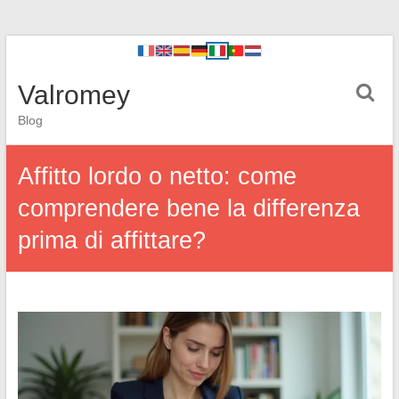
Valromey
Blog
Affitto lordo o netto: come
comprendere bene la differenza
prima di affittare?