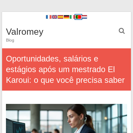
Valromey
Blog
Oportunidades, salários e
estágios após um mestrado El
Karoui: o que você precisa saber