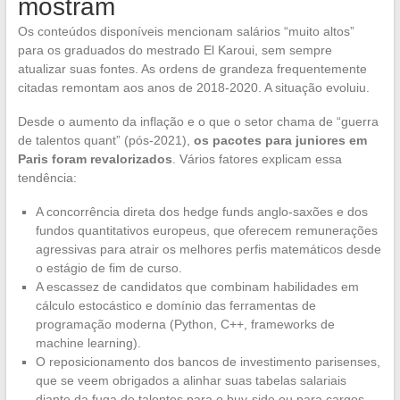
mostram
Os conteúdos disponíveis mencionam salários “muito altos”
para os graduados do mestrado El Karoui, sem sempre
atualizar suas fontes. As ordens de grandeza frequentemente
citadas remontam aos anos de 2018-2020. A situação evoluiu.
Desde o aumento da inflação e o que o setor chama de “guerra
de talentos quant” (pós-2021),
os pacotes para juniores em
Paris foram revalorizados
. Vários fatores explicam essa
tendência:
A concorrência direta dos hedge funds anglo-saxões e dos
fundos quantitativos europeus, que oferecem remunerações
agressivas para atrair os melhores perfis matemáticos desde
o estágio de fim de curso.
A escassez de candidatos que combinam habilidades em
cálculo estocástico e domínio das ferramentas de
programação moderna (Python, C++, frameworks de
machine learning).
O reposicionamento dos bancos de investimento parisenses,
que se veem obrigados a alinhar suas tabelas salariais
diante da fuga de talentos para o buy-side ou para cargos