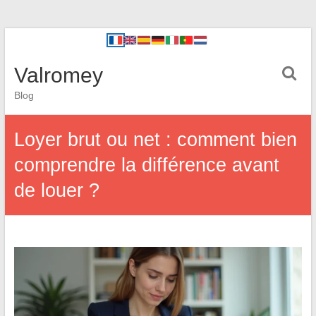
Valromey
Blog
Loyer brut ou net : comment bien
comprendre la différence avant
de louer ?