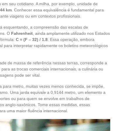
em seu cotidiano. A milha, por exemplo, unidade de
344 km
. Conhecer essa equivalência é fundamental para
rante viagens ou em contextos profissionais.
tá esquentando, a compreensão das escalas de
uns. O
Fahrenheit
, ainda amplamente utilizado nos Estados
 fórmula:
C = (F – 32) / 1.8
. Essa operação, embora
al para interpretar rapidamente os boletins meteorológicos
dade de massa de referência nessas terras, corresponde a
para as trocas comerciais internacionais, a culinária ou
sagens pode ser vital.
a para metro, muitas vezes menos conhecida, se impõe,
tismo. Uma jarda equivale a 0,9144 metro, um elemento a
portes ou para quem se envolve em trabalhos de
ros anglo-saxônicos. Tome essas medidas, essas
ara uma maior fluência internacional.