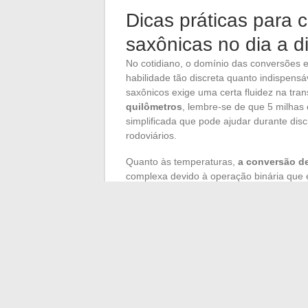
Dicas práticas para 
saxônicas no dia a d
No cotidiano, o domínio das conversões 
habilidade tão discreta quanto indispensáv
saxônicos exige uma certa fluidez na tra
quilômetros
, lembre-se de que 5 milhas
simplificada que pode ajudar durante dis
rodoviários.
Quanto às temperaturas,
a conversão de
complexa devido à operação binária que e
facilitam a compreensão: 32 °F correspo
100 °C, seu ponto de ebulição. Entre es
modo a um aumento de 10 °C. Adquira ess
as previsões meteorológicas ou as instru
A
libra em gramas
também se presta a um
meio quilograma, dobre o número de libr
ajuste ligeiramente para baixo. 2 libras
necessidades comuns como a compra de a