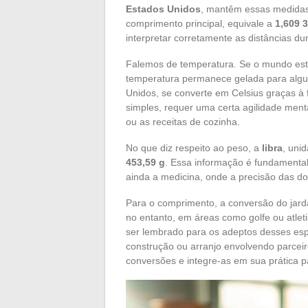
Estados Unidos
, mantêm essas medidas 
comprimento principal, equivale a
1,609 
interpretar corretamente as distâncias du
Falemos de temperatura. Se o mundo es
temperatura permanece gelada para alg
Unidos, se converte em Celsius graças à
simples, requer uma certa agilidade ment
ou as receitas de cozinha.
No que diz respeito ao peso, a
libra
, uni
453,59 g
. Essa informação é fundamental 
ainda a medicina, onde a precisão das do
Para o comprimento, a conversão do jard
no entanto, em áreas como golfe ou atle
ser lembrado para os adeptos desses es
construção ou arranjo envolvendo parcei
conversões e integre-as em sua prática p