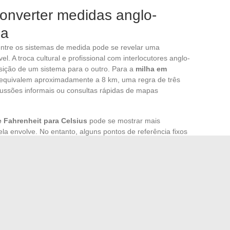
converter medidas anglo-
ia
entre os sistemas de medida pode se revelar uma
el. A troca cultural e profissional com interlocutores anglo-
nsição de um sistema para o outro. Para a
milha em
 equivalem aproximadamente a 8 km, uma regra de três
cussões informais ou consultas rápidas de mapas
 Fahrenheit para Celsius
pode se mostrar mais
la envolve. No entanto, alguns pontos de referência fixos
ndem a 0 °C, ponto de congelamento da água, e 212 °F a
ses dois extremos, um aumento de 18 °F equivale grosso
es pontos de referência e navegue com facilidade entre
ções de cozimento.
a dica mnemônica: a libra sendo ligeiramente inferior a
as para obter uma estimativa em quilogramas, e depois
 se aproximam de 900 g, uma aproximação suficiente para
limentos ou a calibração de aparelhos de medida.