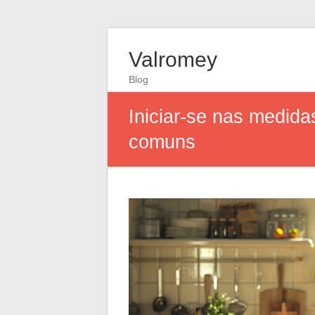
Valromey
Blog
Iniciar-se nas medid
comuns