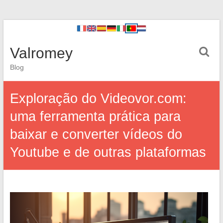
Valromey
Blog
Exploração do Videovor.com:
uma ferramenta prática para
baixar e converter vídeos do
Youtube e de outras plataformas