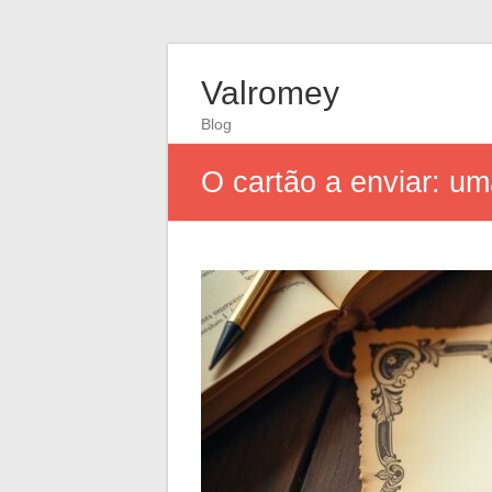
Valromey
Blog
O cartão a enviar: u