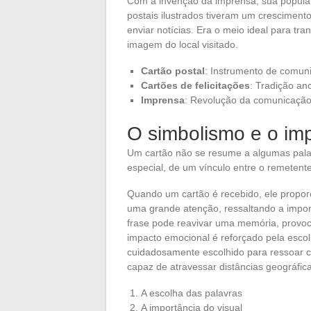
Com a invenção da imprensa, sua popular
postais ilustrados tiveram um cresciment
enviar notícias. Era o meio ideal para 
imagem do local visitado.
Cartão postal
: Instrumento de comun
Cartões de felicitações
: Tradição an
Imprensa
: Revolução da comunicaçã
O simbolismo e o im
Um cartão não se resume a algumas palav
especial, de um vínculo entre o remetente
Quando um cartão é recebido, ele propor
uma grande atenção, ressaltando a impor
frase pode reavivar uma memória, provo
impacto emocional é reforçado pela esco
cuidadosamente escolhido para ressoar c
capaz de atravessar distâncias geográfic
A escolha das palavras
A importância do visual