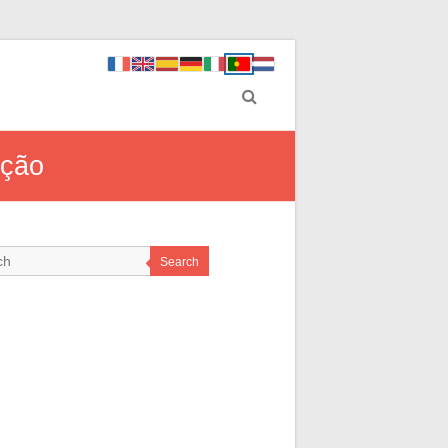
oção
Search