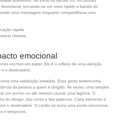
idade aumentou. No início do século XX, os cartões
o fenomenal, tornando-se um meio rápido e barato de
transmitir uma mensagem enquanto compartilhava uma
icação rápida
cestral chinesa
o
pacto emocional
ras escritas em papel. Ele é o reflexo de uma atenção
 e o destinatário.
ciona uma satisfação imediata. Esse gesto testemunha
tância da pessoa a quem é dirigido. Às vezes, uma simples
car um sorriso ou até mesmo causar uma lágrima. O
lha do design, das cores e das palavras. Cada elemento é
om o destinatário. O cartão se torna uma ponte emocional,
as e temporais.