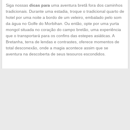
Siga nossas
dicas para
uma aventura bretã fora dos caminhos
tradicionais. Durante uma estadia, troque o tradicional quarto de
hotel por uma noite a bordo de um veleiro, embalado pelo som
da água no Golfe do Morbihan. Ou então, opte por uma yurta
mongol situada no coração do campo bretão, uma experiência
que o transportará para os confins das estepes asiáticas. A
Bretanha, terra de lendas e contrastes, oferece momentos de
total desconexão, onde a magia acontece assim que se
aventura na descoberta de seus tesouros escondidos.
←
Dicas práticas para uma compra inteligente de veículo
usado com mais de uma década
Trajet profissional: o percurso acadêmico para abraçar uma
carreira jurídica
→
Search