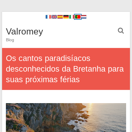
Valromey
Blog
Os cantos paradisíacos
desconhecidos da Bretanha para
suas próximas férias