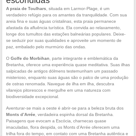
escondidas
A praia de Toulhars
, situada em Larmor-Plage, é um
verdadeiro refúgio para os amantes da tranquilidade. Com sua
areia fina e suas águas cristalinas, esta praia permanece
afastada da afluência turística. Ela convida ao relaxamento,
longe dos tumultos das estações balneárias populares. Deixe-
se seduzir por suas qualidades e aproveite um momento de
paz, embalado pelo murmúrio das ondas.
O
Golfe do Morbihan
, parte integrante e emblemática da
Bretanha, oferece uma experiência quase meditativa. Suas ilhas
salpicadas de antigos dólmens testemunham um passado
misterioso, enquanto suas águas são o palco de uma produção
de ostras renomada. Navegue de ilha em ilha, descubra
vilarejos pitorescos e mergulhe em uma natureza com
biodiversidade excepcional.
Aventurar-se mais a oeste é abrir-se para a beleza bruta dos
Monts d’Arrée
, verdadeira espinha dorsal da Bretanha.
Paisagens que evocam a Escócia, charnecas quase
imaculadas, flora despida, os Monts d’Arrée oferecem uma
trilha fora do tempo, em contato com uma Bretanha autêntica e