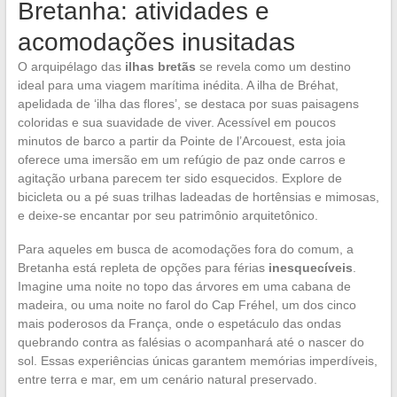
Bretanha: atividades e
acomodações inusitadas
O arquipélago das
ilhas bretãs
se revela como um destino
ideal para uma viagem marítima inédita. A ilha de Bréhat,
apelidada de ‘ilha das flores’, se destaca por suas paisagens
coloridas e sua suavidade de viver. Acessível em poucos
minutos de barco a partir da Pointe de l’Arcouest, esta joia
oferece uma imersão em um refúgio de paz onde carros e
agitação urbana parecem ter sido esquecidos. Explore de
bicicleta ou a pé suas trilhas ladeadas de hortênsias e mimosas,
e deixe-se encantar por seu patrimônio arquitetônico.
Para aqueles em busca de acomodações fora do comum, a
Bretanha está repleta de opções para férias
inesquecíveis
.
Imagine uma noite no topo das árvores em uma cabana de
madeira, ou uma noite no farol do Cap Fréhel, um dos cinco
mais poderosos da França, onde o espetáculo das ondas
quebrando contra as falésias o acompanhará até o nascer do
sol. Essas experiências únicas garantem memórias imperdíveis,
entre terra e mar, em um cenário natural preservado.