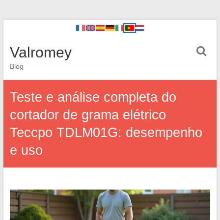
Valromey
Blog
Teste e análise completa do
cortador de grama elétrico
Teccpo TDLM01G: desempenho
e uso