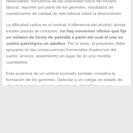
observables: frecuencia de las solicitudes fuera del horario
laboral, reportes por parte de los gerentes, resultados de
cuestionarios de calidad de vida laboral sobre la desconexión.
La dificultad radica en el umbral. A diferencia del alcohol, donde
existen pautas de consumo,
no hay consenso clínico que fije
un número de horas de pantalla a partir del cual el uso se
vuelve patológico en adultos
. Por lo tanto, el preventor debe
apoyarse en las consecuencias funcionales (trastornos del
sueño, errores, aislamiento) en lugar de en una medida
cuantitativa.
Esta ausencia de un umbral normado también complica la
formación de los gerentes. Detectar a un colega en estado de
ebriedad requiere observación directa. Identificar un uso
compulsivo del smartphone exige atención a señales débiles
durante varias semanas, algo que las formaciones clásicas de
prevención aún no enseñan.
La prevención de adicciones digitales en la empresa se
construye por iteraciones, sin un modelo llave en mano. Los
profesionales que se comprometen en este momento